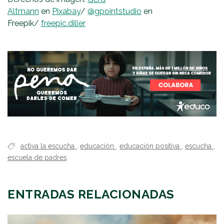
Altmann
en
Pixabay
/
@gpointstudio
en
Freepik/
freepic.diller
activa la escucha
,
educación
,
educación positiva
,
escucha
,
escuela de padres
ENTRADAS RELACIONADAS