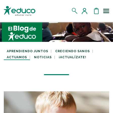
Us
MIS DATOS
MIS DONATIVOS
APRENDIENDO JUNTOS
CRECIENDO SANOS
ACTUAMOS
NOTICIAS
¡ACTUALÍZATE!
MIS APADRINADOS
MIS RETOS SOLIDARIOS
CERRAR SESIÓN