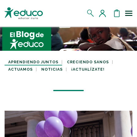
Us
MIS DATOS
MIS DONATIVOS
APRENDIENDO JUNTOS
CRECIENDO SANOS
ACTUAMOS
NOTICIAS
¡ACTUALÍZATE!
MIS APADRINADOS
MIS RETOS SOLIDARIOS
CERRAR SESIÓN