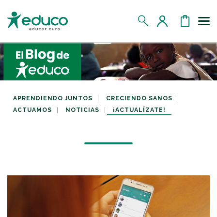
Us
MIS DATOS
MIS DONATIVOS
APRENDIENDO JUNTOS
CRECIENDO SANOS
ACTUAMOS
NOTICIAS
¡ACTUALÍZATE!
MIS APADRINADOS
MIS RETOS SOLIDARIOS
CERRAR SESIÓN