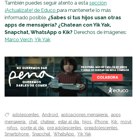
También puedes seguir atento a esta
sección
¡Actualízate! de Educo
para mantenerte lo más
informado posible.
¿Sabes si tus hijos usan otras
apps de mensajería? ¿Chatean con Yik Yak,
Snapchat, WhatsApp o Kik?
Derechos de imágenes:
Marco Verch,
Yik Yak
adolescentes
,
Android
,
aplicaciones mensajería
,
apps
mensajería
,
chat
,
chatear
,
estar al día
,
hijos
,
iPhone
,
Kik
,
móvil
,
niños
,
ponte al día
,
pre adolescentes
,
preadolescentes
,
Smartphone
,
Snapchat
,
WhatsApp
,
Yik Yak