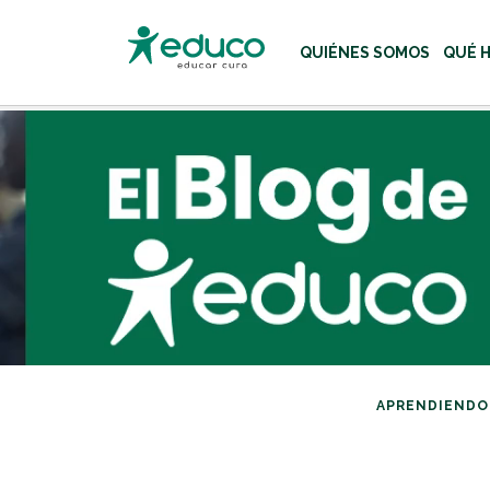
QUIÉNES SOMOS
QUÉ 
Usa las teclas Tab o flecha
APRENDIENDO