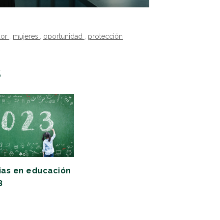
dor
,
mujeres
,
oportunidad
,
protección
S
as en educación
3