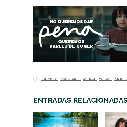
aprender
,
educación
,
educar
,
Educo
,
Pacienc
ENTRADAS RELACIONADA