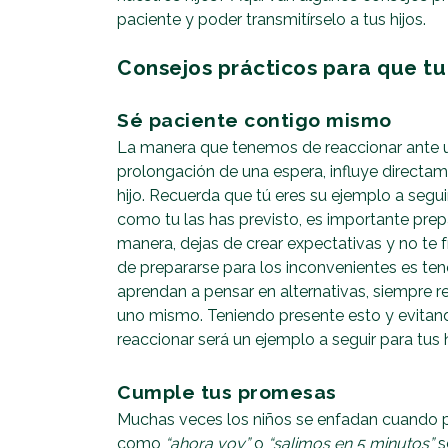
paciente y poder transmitírselo a tus hijos.
Consejos prácticos para que tu
Sé paciente contigo mismo
La manera que tenemos de reaccionar ante u
prolongación de una espera, influye directam
hijo. Recuerda que tú eres su ejemplo a segu
como tu las has previsto, es importante prep
manera, dejas de crear expectativas y no te f
de prepararse para los inconvenientes es tene
aprendan a pensar en alternativas, siempre
uno mismo. Teniendo presente esto y evitand
reaccionar será un ejemplo a seguir para tus h
Cumple tus promesas
Muchas veces los niños se enfadan cuando
como
“ahora voy”
o
“salimos en 5 minutos”
s