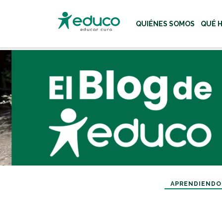
QUIÉNES SOMOS
QUÉ 
Usa las teclas Tab o flecha
APRENDIENDO