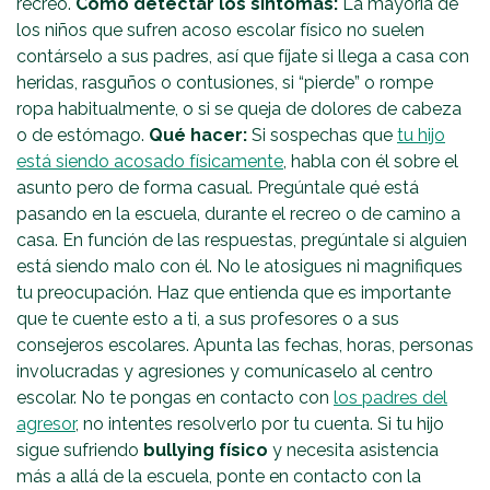
recreo.
Cómo detectar los síntomas:
La mayoría de
los niños que sufren acoso escolar físico no suelen
contárselo a sus padres, así que fíjate si llega a casa con
heridas, rasguños o contusiones, si “pierde” o rompe
ropa habitualmente, o si se queja de dolores de cabeza
o de estómago.
Qué hacer:
Si sospechas que
tu hijo
está siendo acosado físicamente
, habla con él sobre el
asunto pero de forma casual. Pregúntale qué está
pasando en la escuela, durante el recreo o de camino a
casa. En función de las respuestas, pregúntale si alguien
está siendo malo con él. No le atosigues ni magnifiques
tu preocupación. Haz que entienda que es importante
que te cuente esto a ti, a sus profesores o a sus
consejeros escolares. Apunta las fechas, horas, personas
involucradas y agresiones y comunícaselo al centro
escolar. No te pongas en contacto con
los padres del
agresor
, no intentes resolverlo por tu cuenta. Si tu hijo
sigue sufriendo
bullying físico
y necesita asistencia
más a allá de la escuela, ponte en contacto con la