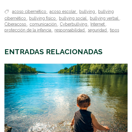
acoso cibernético
,
acoso escolar
,
bullying
,
bullying
cibernético
,
bullying físico
,
bullying social
,
bullying verbal
,
Ciberacoso
,
comunicación
,
Cyberbullying
,
Internet
,
protección de la infancia
,
responsabilidad
,
seguridad
,
tipos
ENTRADAS RELACIONADAS