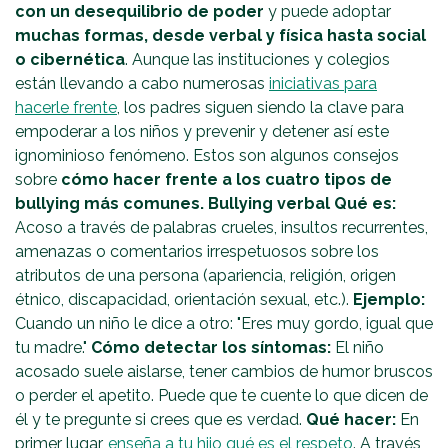
con un desequilibrio de poder
y puede adoptar
muchas formas, desde verbal y física hasta social
o cibernética
. Aunque las instituciones y colegios
están llevando a cabo numerosas
iniciativas para
hacerle frente
, los padres siguen siendo la clave para
empoderar a los niños y prevenir y detener así este
ignominioso fenómeno. Estos son algunos consejos
sobre
cómo hacer frente a los cuatro tipos de
bullying más comunes.
Bullying verbal
Qué es:
Acoso a través de palabras crueles, insultos recurrentes,
amenazas o comentarios irrespetuosos sobre los
atributos de una persona (apariencia, religión, origen
étnico, discapacidad, orientación sexual, etc.).
Ejemplo:
Cuando un niño le dice a otro: "Eres muy gordo, igual que
tu madre."
Cómo detectar los síntomas:
El niño
acosado suele aislarse, tener cambios de humor bruscos
o perder el apetito. Puede que te cuente lo que dicen de
él y te pregunte si crees que es verdad.
Qué hacer:
En
primer lugar,
enseña a tu hijo qué es el respeto
. A través