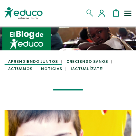
Us
MIS DATOS
MIS DONATIVOS
APRENDIENDO JUNTOS
CRECIENDO SANOS
ACTUAMOS
NOTICIAS
¡ACTUALÍZATE!
MIS APADRINADOS
MIS RETOS SOLIDARIOS
CERRAR SESIÓN