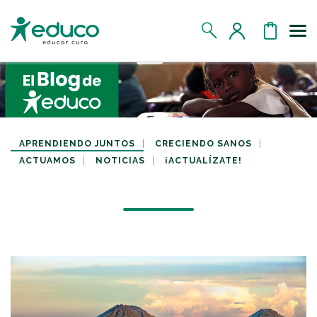
Us
MIS DATOS
MIS DONATIVOS
APRENDIENDO JUNTOS
CRECIENDO SANOS
ACTUAMOS
NOTICIAS
¡ACTUALÍZATE!
MIS APADRINADOS
MIS RETOS SOLIDARIOS
CERRAR SESIÓN