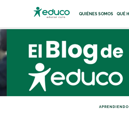
QUIÉNES SOMOS
QUÉ 
Usa las teclas Tab o flecha
APRENDIENDO