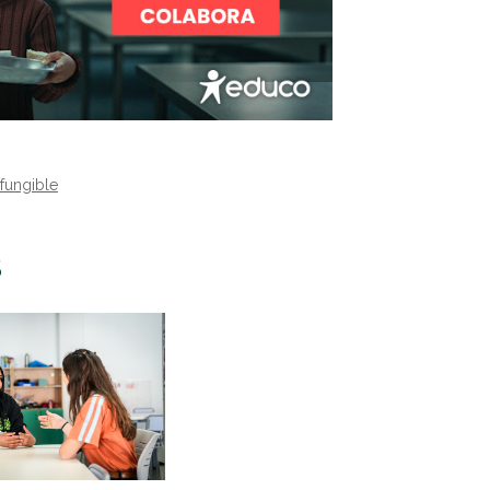
 fungible
S