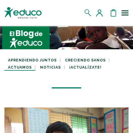
Us
MIS DATOS
MIS DONATIVOS
APRENDIENDO JUNTOS
CRECIENDO SANOS
ACTUAMOS
NOTICIAS
¡ACTUALÍZATE!
MIS APADRINADOS
MIS RETOS SOLIDARIOS
CERRAR SESIÓN