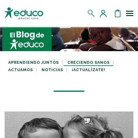
Us
MIS DATOS
MIS DONATIVOS
APRENDIENDO JUNTOS
CRECIENDO SANOS
ACTUAMOS
NOTICIAS
¡ACTUALÍZATE!
MIS APADRINADOS
MIS RETOS SOLIDARIOS
CERRAR SESIÓN