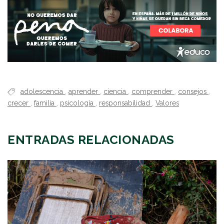
adolescencia
,
aprender
,
ciencia
,
comprender
,
consejos
,
crecer
,
familia
,
psicología
,
responsabilidad
,
Valores
ENTRADAS RELACIONADAS