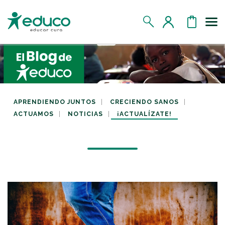
Us
MIS DATOS
MIS DONATIVOS
APRENDIENDO JUNTOS
CRECIENDO SANOS
ACTUAMOS
NOTICIAS
¡ACTUALÍZATE!
MIS APADRINADOS
MIS RETOS SOLIDARIOS
CERRAR SESIÓN