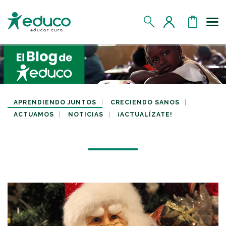
Us
MIS DATOS
MIS DONATIVOS
APRENDIENDO JUNTOS
CRECIENDO SANOS
ACTUAMOS
NOTICIAS
¡ACTUALÍZATE!
MIS APADRINADOS
MIS RETOS SOLIDARIOS
CERRAR SESIÓN