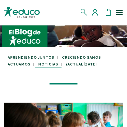
Us
MIS DATOS
MIS DONATIVOS
APRENDIENDO JUNTOS
CRECIENDO SANOS
ACTUAMOS
NOTICIAS
¡ACTUALÍZATE!
MIS APADRINADOS
MIS RETOS SOLIDARIOS
CERRAR SESIÓN