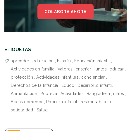
COLABORA AHORA
ETIQUETAS
aprender
,
educación
,
España
,
Educación infantil
,
Actividades en familia
,
Valores
,
enseñar
,
juntos
,
educar
,
protección
,
Actividades infantiles
,
concienciar
,
Derechos de la Infancia
,
Educo
,
Desarrollo infantil
,
Alimentación
,
Pobreza
,
Actividades
,
Bangladesh
,
niños
,
Becas comedor
,
Pobreza infantil
,
responsabilidad
,
solidaridad
,
Salud