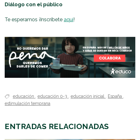
Diálogo con el público
Te esperamos ¡Inscríbete
aquí
!
educación
,
educación 0-3
,
educación inicial
,
España
,
estimulación temprana
ENTRADAS RELACIONADAS