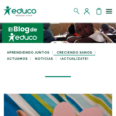
Us
MIS DATOS
MIS DONATIVOS
APRENDIENDO JUNTOS
CRECIENDO SANOS
ACTUAMOS
NOTICIAS
¡ACTUALÍZATE!
MIS APADRINADOS
MIS RETOS SOLIDARIOS
CERRAR SESIÓN