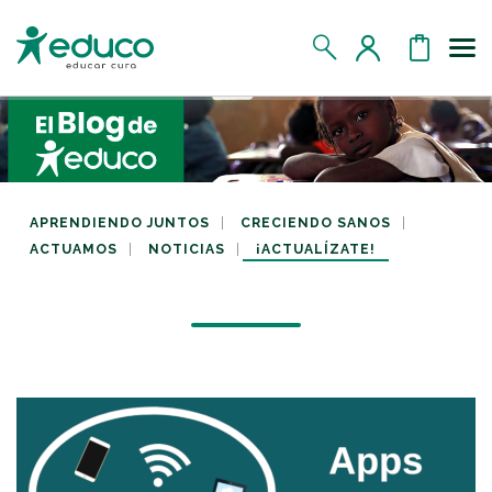
Us
MIS DATOS
MIS DONATIVOS
APRENDIENDO JUNTOS
CRECIENDO SANOS
ACTUAMOS
NOTICIAS
¡ACTUALÍZATE!
MIS APADRINADOS
MIS RETOS SOLIDARIOS
CERRAR SESIÓN