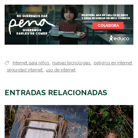
Internet para niños
,
nuevas tecnologías
,
peligros en internet
,
seguridad internet
,
uso de internet
ENTRADAS RELACIONADAS