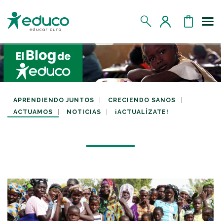
Us
MIS DATOS
MIS DONATIVOS
APRENDIENDO JUNTOS
CRECIENDO SANOS
ACTUAMOS
NOTICIAS
¡ACTUALÍZATE!
MIS APADRINADOS
MIS RETOS SOLIDARIOS
CERRAR SESIÓN