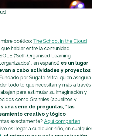
oud
nombre poético:
The School in the Cloud
 que hablar entre la comunidad
 SOLE ('Self-Organised Learning
torganizados' , en español)
es un lugar
levan a cabo actividades y proyectos
Fundado por Sugata Mitra, quien asegura
nder todo lo que necesitan y más a través
rabajan para estimular su imaginación y
ocidos como Grannies (abuelitos y
 una serie de preguntas, “las
samiento creativo y lógico
untas exactamente?
Aquí comparten
o es llegar a cualquier niño, en cualquier
D
, el primero que esta organización