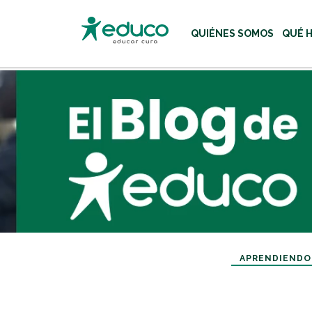
QUIÉNES SOMOS
QUÉ 
Usa las teclas Tab o flecha
APRENDIENDO