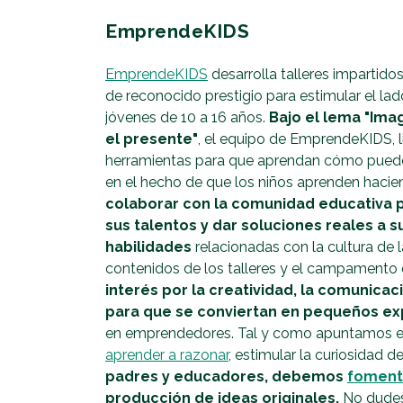
EmprendeKIDS
EmprendeKIDS
desarrolla talleres impartido
de reconocido prestigio para estimular el l
jóvenes de 10 a 16 años.
Bajo el lema "Ima
el presente"
, el equipo de EmprendeKIDS, 
herramientas para que aprendan cómo puede
en el hecho de que los niños aprenden haci
colaborar con la comunidad educativa p
sus talentos y dar soluciones reales a s
habilidades
relacionadas con la cultura de 
contenidos de los talleres y el campamento
interés por la creatividad, la comunicaci
para que se conviertan en pequeños e
en emprendedores. Tal y como apuntamos e
aprender a razonar
, estimular la curiosidad d
padres y educadores, debemos
foment
producción de ideas originales.
No dudes 