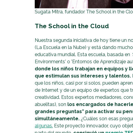
Sugata Mitra, fundador The School in the Cl
The School in the Cloud
Nuestra segunda iniciativa de hoy tiene un 
(La Escuela en la Nube) y está dando mucho
educativa mundial. Esta escuela, basada en
Environments' o 'Entornos de Aprendizaje au
donde los niños trabajan en equipos y l
que estimulan sus intereses y talentos.
que los niños, casi por si solos, pueden apre
de Internet y de un equipo de expertos que t
creatividad. Estos expertos mediadores, con
abuelitas), son
los encargados de hacerles
grandes preguntas” para activar su pen
simultáneamente.
¿Cuáles son esas preg
algunas.
Este proyecto innovador, cuyo objetiv
parte del mundo,
consiguió un
premio TE