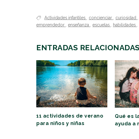
Actividades infantiles
,
concienciar
,
curiosidad
emprendedor
,
enseñanza
,
escuelas
,
habilidades
,
ENTRADAS RELACIONADA
11 actividades de verano
Qué es l
para niños y niñas
ayuda a 