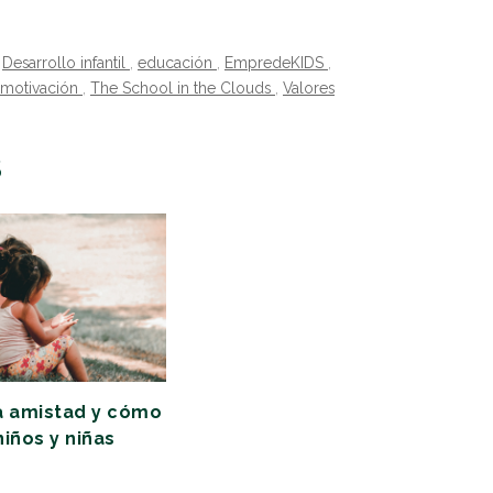
,
Desarrollo infantil
,
educación
,
EmpredeKIDS
,
motivación
,
The School in the Clouds
,
Valores
S
a amistad y cómo
niños y niñas