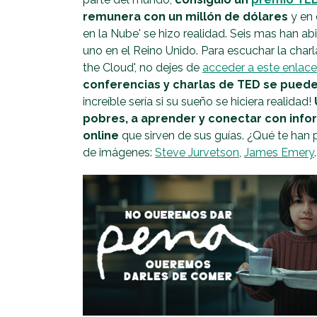
remunera con un millón de dólares
y en 
en la Nube' se hizo realidad. Seis mas han ab
uno en el Reino Unido. Para escuchar la char
the Cloud', no dejes de
acceder a este enlace
conferencias y charlas de TED se puede
increíble sería si su sueño se hiciera realidad!
pobres, a aprender y conectar con inf
online
que sirven de sus guías. ¿Qué te han 
de imágenes:
Steve Jurvetson
,
James Emery
.