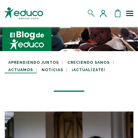
Us
MIS DATOS
MIS DONATIVOS
APRENDIENDO JUNTOS
CRECIENDO SANOS
ACTUAMOS
NOTICIAS
¡ACTUALÍZATE!
MIS APADRINADOS
MIS RETOS SOLIDARIOS
CERRAR SESIÓN