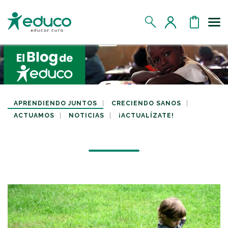
Us
MIS DATOS
MIS DONATIVOS
APRENDIENDO JUNTOS
CRECIENDO SANOS
ACTUAMOS
NOTICIAS
¡ACTUALÍZATE!
MIS APADRINADOS
MIS RETOS SOLIDARIOS
CERRAR SESIÓN