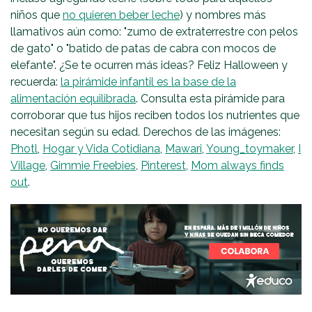
niños que
no quieren beber leche
) y nombres más
llamativos aún como: "zumo de extraterrestre con pelos
de gato" o "batido de patas de cabra con mocos de
elefante". ¿Se te ocurren más ideas? Feliz Halloween y
recuerda:
la pirámide infantil es la base de la
alimentación equilibrada
. Consulta esta pirámide para
corroborar que tus hijos reciben todos los nutrientes que
necesitan según su edad. Derechos de las imágenes:
Photl
,
Hogar y Vida Cotidiana
,
Mawari
,
Young_toymaker
,
I
Village
,
Gimmie Freebies
,
Pinterest
,
Mom always finds
out
.