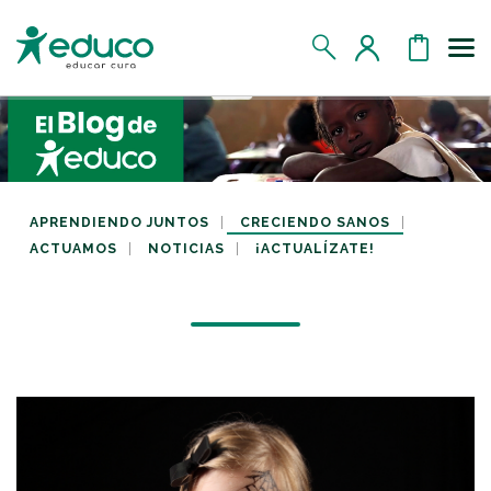
Us
MIS DATOS
MIS DONATIVOS
APRENDIENDO JUNTOS
CRECIENDO SANOS
ACTUAMOS
NOTICIAS
¡ACTUALÍZATE!
MIS APADRINADOS
MIS RETOS SOLIDARIOS
CERRAR SESIÓN