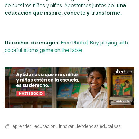
de nuestros niños y niñas. Apostemos juntos por
una
educación que inspire, conecte y transforme.
Derechos de imagen:
Free Photo | Boy playing with
colorful atoms game on the table
aprender
,
educación
,
innovar
,
tendencias educativas