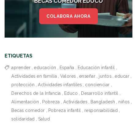
BECAS COMEDOR EDUCO
COLABORA AHORA
ETIQUETAS
aprender
,
educación
,
España
,
Educación infantil
,
Actividades en familia
,
Valores
,
enseñar
,
juntos
,
educar
,
protección
,
Actividades infantiles
,
concienciar
,
Derechos de la Infancia
,
Educo
,
Desarrollo infantil
,
Alimentación
,
Pobreza
,
Actividades
,
Bangladesh
,
niños
,
Becas comedor
,
Pobreza infantil
,
responsabilidad
,
solidaridad
,
Salud