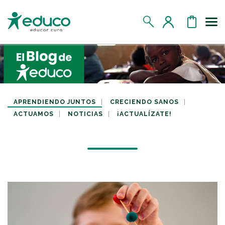
Us
MIS DATOS
MIS DONATIVOS
APRENDIENDO JUNTOS
CRECIENDO SANOS
ACTUAMOS
NOTICIAS
¡ACTUALÍZATE!
MIS APADRINADOS
MIS RETOS SOLIDARIOS
CERRAR SESIÓN