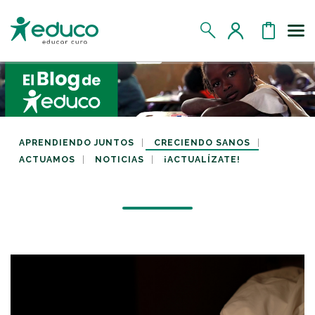
Us
MIS DATOS
MIS DONATIVOS
APRENDIENDO JUNTOS
CRECIENDO SANOS
ACTUAMOS
NOTICIAS
¡ACTUALÍZATE!
MIS APADRINADOS
MIS RETOS SOLIDARIOS
CERRAR SESIÓN