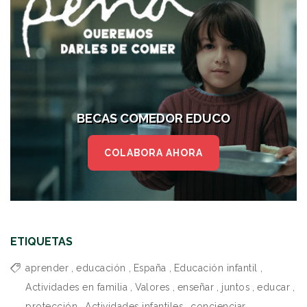
BECAS COMEDOR EDUCO
COLABORA AHORA
ETIQUETAS
aprender
,
educación
,
España
,
Educación infantil
,
Actividades en familia
,
Valores
,
enseñar
,
juntos
,
educar
,
protección
,
Actividades infantiles
,
concienciar
,