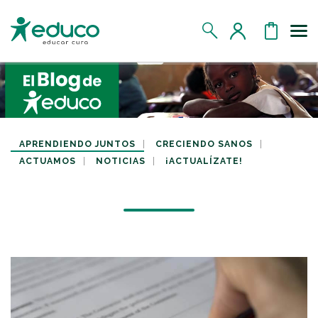
Us
MIS DATOS
MIS DONATIVOS
APRENDIENDO JUNTOS
CRECIENDO SANOS
ACTUAMOS
NOTICIAS
¡ACTUALÍZATE!
MIS APADRINADOS
MIS RETOS SOLIDARIOS
CERRAR SESIÓN