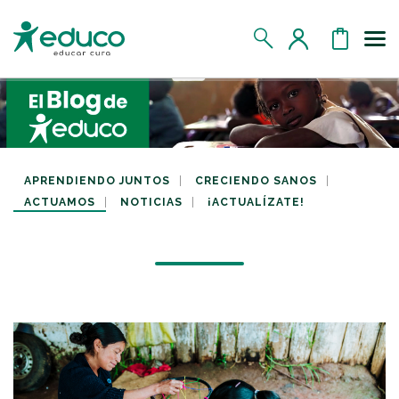
Us
MIS DATOS
MIS DONATIVOS
APRENDIENDO JUNTOS
CRECIENDO SANOS
ACTUAMOS
NOTICIAS
¡ACTUALÍZATE!
MIS APADRINADOS
MIS RETOS SOLIDARIOS
CERRAR SESIÓN