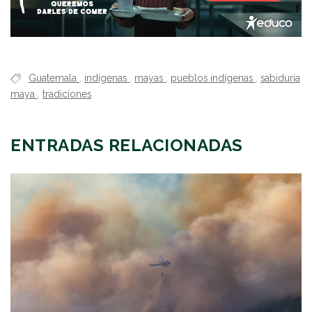
Guatemala
,
indígenas
,
mayas
,
pueblos indígenas
,
sabiduría
maya
,
tradiciones
ENTRADAS RELACIONADAS