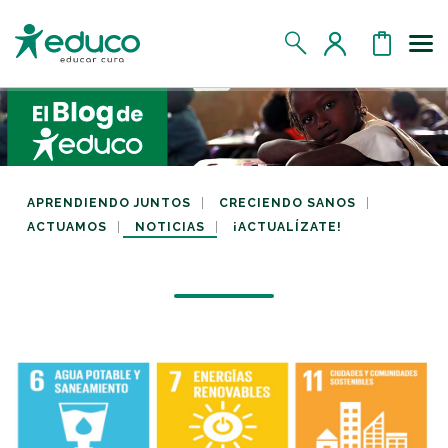
Us
MIS DATOS
MIS DONATIVOS
APRENDIENDO JUNTOS
CRECIENDO SANOS
ACTUAMOS
NOTICIAS
¡ACTUALÍZATE!
MIS APADRINADOS
MIS RETOS SOLIDARIOS
CERRAR SESIÓN