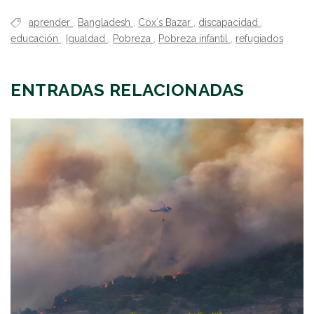
aprender
,
Bangladesh
,
Cox´s Bazar
,
discapacidad
,
educación
,
Igualdad
,
Pobreza
,
Pobreza infantil
,
refugiados
ENTRADAS RELACIONADAS