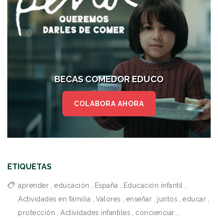
BECAS COMEDOR EDUCO
COLABORA AHORA
ETIQUETAS
aprender
,
educación
,
España
,
Educación infantil
,
Actividades en familia
,
Valores
,
enseñar
,
juntos
,
educar
,
protección
,
Actividades infantiles
,
concienciar
,