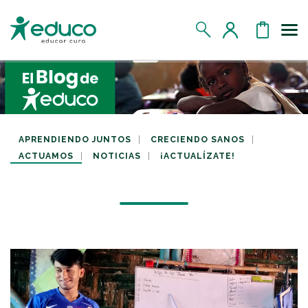
Us
MIS DATOS
MIS DONATIVOS
APRENDIENDO JUNTOS
CRECIENDO SANOS
ACTUAMOS
NOTICIAS
¡ACTUALÍZATE!
MIS APADRINADOS
MIS RETOS SOLIDARIOS
CERRAR SESIÓN