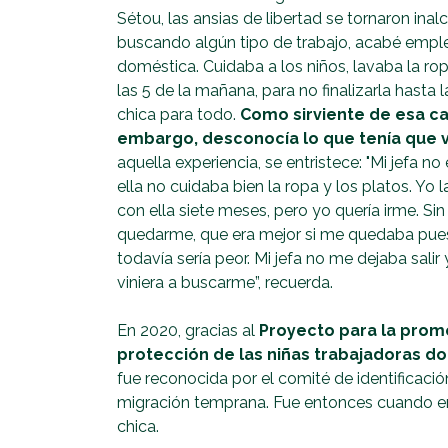
Sétou, las ansias de libertad se tornaron ina
buscando algún tipo de trabajo, acabé emp
doméstica. Cuidaba a los niños, lavaba la ro
las 5 de la mañana, para no finalizarla hasta 
chica para todo.
Como sirviente de esa ca
embargo, desconocía lo que tenía que 
aquella experiencia, se entristece: "Mi jefa
ella no cuidaba bien la ropa y los platos. Yo
con ella siete meses, pero yo quería irme. Si
quedarme, que era mejor si me quedaba puest
todavía sería peor. Mi jefa no me dejaba sali
viniera a buscarme”, recuerda.
En 2020, gracias al
Proyecto para la promo
protección de las niñas trabajadoras do
fue reconocida por el comité de identificaci
migración temprana. Fue entonces cuando e
chica.