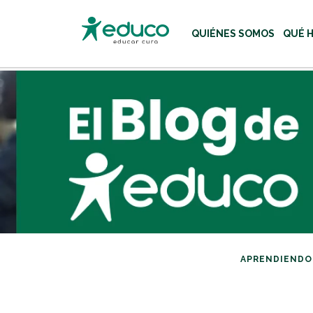
QUIÉNES SOMOS
QUÉ 
Usa las teclas Tab o flecha
APRENDIENDO