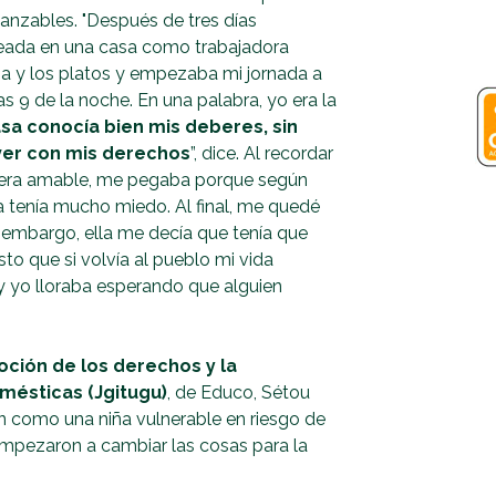
lcanzables. "Después de tres días
leada en una casa como trabajadora
pa y los platos y empezaba mi jornada a
las 9 de la noche. En una palabra, yo era la
sa conocía bien mis deberes, sin
ver con mis derechos
”, dice. Al recordar
 no era amable, me pegaba porque según
 la tenía mucho miedo. Al final, me quedé
n embargo, ella me decía que tenía que
o que si volvía al pueblo mi vida
r y yo lloraba esperando que alguien
ción de los derechos y la
mésticas (Jgitugu)
, de Educo, Sétou
ón como una niña vulnerable en riesgo de
mpezaron a cambiar las cosas para la