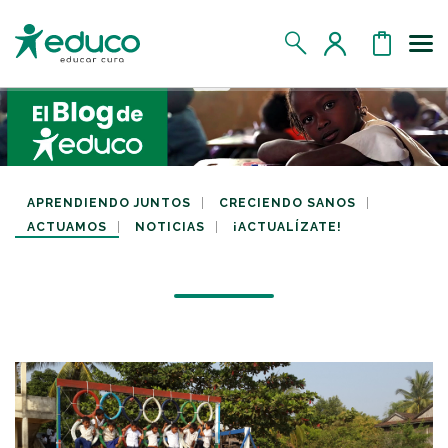
Us
MIS DATOS
MIS DONATIVOS
APRENDIENDO JUNTOS
CRECIENDO SANOS
ACTUAMOS
NOTICIAS
¡ACTUALÍZATE!
MIS APADRINADOS
MIS RETOS SOLIDARIOS
CERRAR SESIÓN