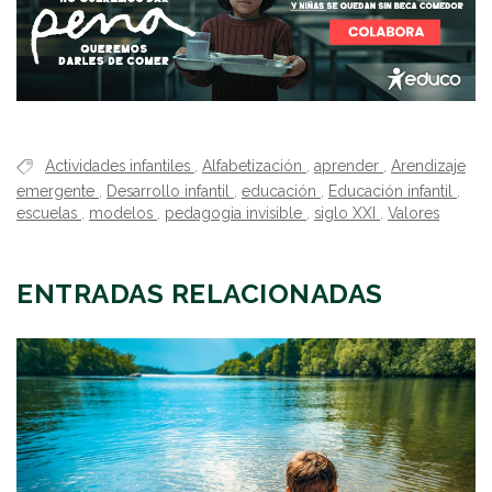
Actividades infantiles
,
Alfabetización
,
aprender
,
Arendizaje
emergente
,
Desarrollo infantil
,
educación
,
Educación infantil
,
escuelas
,
modelos
,
pedagogia invisible
,
siglo XXI
,
Valores
ENTRADAS RELACIONADAS