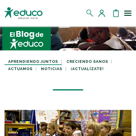
Us
MIS DATOS
MIS DONATIVOS
APRENDIENDO JUNTOS
CRECIENDO SANOS
ACTUAMOS
NOTICIAS
¡ACTUALÍZATE!
MIS APADRINADOS
MIS RETOS SOLIDARIOS
CERRAR SESIÓN