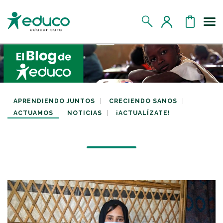
Us
MIS DATOS
MIS DONATIVOS
APRENDIENDO JUNTOS
CRECIENDO SANOS
ACTUAMOS
NOTICIAS
¡ACTUALÍZATE!
MIS APADRINADOS
MIS RETOS SOLIDARIOS
CERRAR SESIÓN