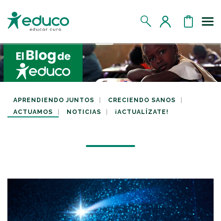
Us
MIS DATOS
MIS DONATIVOS
APRENDIENDO JUNTOS
CRECIENDO SANOS
ACTUAMOS
NOTICIAS
¡ACTUALÍZATE!
MIS APADRINADOS
MIS RETOS SOLIDARIOS
CERRAR SESIÓN