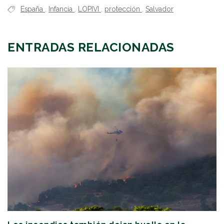
España
,
Infancia
,
LOPIVI
,
protección
,
Salvador
ENTRADAS RELACIONADAS