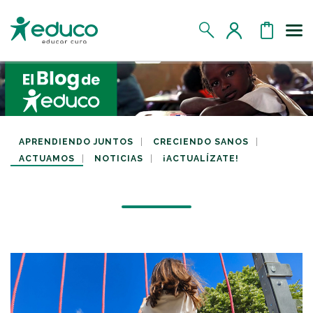
Us
MIS DATOS
MIS DONATIVOS
APRENDIENDO JUNTOS
CRECIENDO SANOS
ACTUAMOS
NOTICIAS
¡ACTUALÍZATE!
MIS APADRINADOS
MIS RETOS SOLIDARIOS
CERRAR SESIÓN