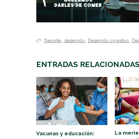
Deporte
,
desarrollo
,
Desarrollo cognitivo
,
Des
ENTRADAS RELACIONADA
La meri
Vacunas y educación: