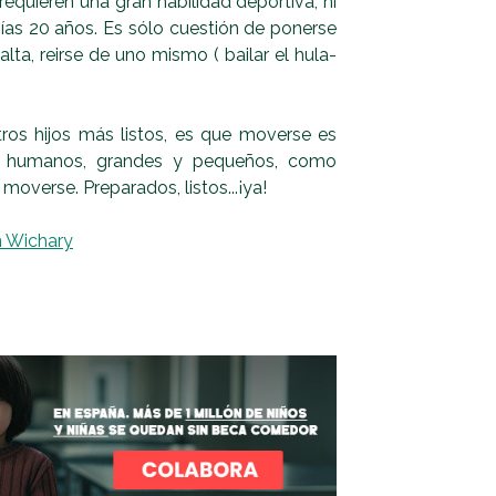
 requieren una gran habilidad deportiva, ni
as 20 años. Es sólo cuestión de ponerse
alta, reirse de uno mismo ( bailar el hula-
ros hijos más listos, es que moverse es
es humanos, grandes y pequeños, como
overse. Preparados, listos...¡ya!
n Wichary