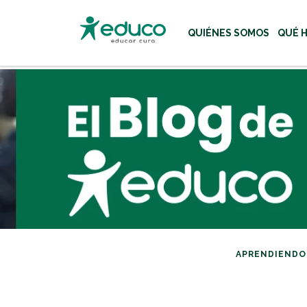
QUIÉNES SOMOS
QUÉ 
Usa las teclas Tab o flecha
APRENDIENDO