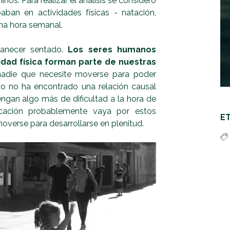
iños. Para realizar el análisis se consideró
aban en actividades físicas - natación,
na hora semanal.
anecer sentado.
Los seres humanos
idad física forman parte de nuestras
adie que necesite moverse para poder
io no ha encontrado una relación causal
gan algo más de dificultad a la hora de
plicación probablemente vaya por estos
E
moverse para desarrollarse en plenitud.