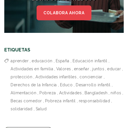
COLABORA AHORA
ETIQUETAS
aprender
,
educación
,
España
,
Educación infantil
,
Actividades en familia
,
Valores
,
enseñar
,
juntos
,
educar
,
protección
,
Actividades infantiles
,
concienciar
,
Derechos de la Infancia
,
Educo
,
Desarrollo infantil
,
Alimentación
,
Pobreza
,
Actividades
,
Bangladesh
,
niños
,
Becas comedor
,
Pobreza infantil
,
responsabilidad
,
solidaridad
,
Salud