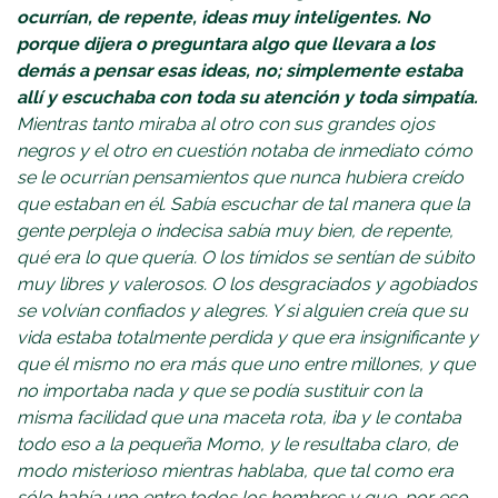
ocurrían, de repente, ideas muy inteligentes. No
porque dijera o preguntara algo que llevara a los
demás a pensar esas ideas, no; simplemente estaba
allí y escuchaba con toda su atención y toda simpatía.
Mientras tanto miraba al otro con sus grandes ojos
negros y el otro en cuestión notaba de inmediato cómo
se le ocurrían pensamientos que nunca hubiera creído
que estaban en él. Sabía escuchar de tal manera que la
gente perpleja o indecisa sabía muy bien, de repente,
qué era lo que quería. O los tímidos se sentían de súbito
muy libres y valerosos. O los desgraciados y agobiados
se volvían confiados y alegres. Y si alguien creía que su
vida estaba totalmente perdida y que era insignificante y
que él mismo no era más que uno entre millones, y que
no importaba nada y que se podía sustituir con la
misma facilidad que una maceta rota, iba y le contaba
todo eso a la pequeña Momo, y le resultaba claro, de
modo misterioso mientras hablaba, que tal como era
sólo había uno entre todos los hombres y que, por eso,