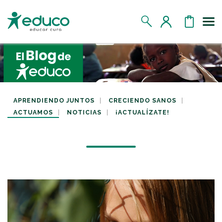
Us
MIS DATOS
MIS DONATIVOS
APRENDIENDO JUNTOS
CRECIENDO SANOS
ACTUAMOS
NOTICIAS
¡ACTUALÍZATE!
MIS APADRINADOS
MIS RETOS SOLIDARIOS
CERRAR SESIÓN