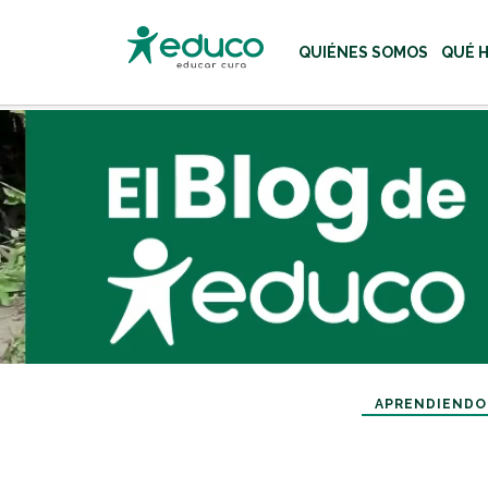
QUIÉNES SOMOS
QUÉ 
Usa las teclas Tab o flecha
APRENDIENDO