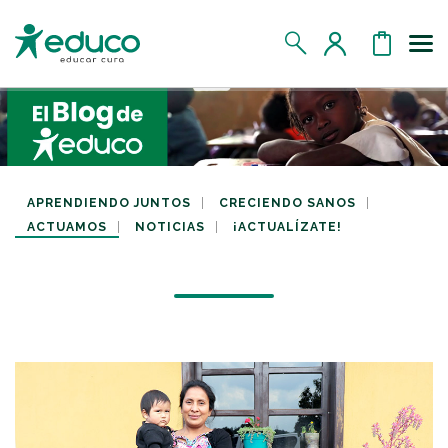
Us
MIS DATOS
MIS DONATIVOS
APRENDIENDO JUNTOS
CRECIENDO SANOS
ACTUAMOS
NOTICIAS
¡ACTUALÍZATE!
MIS APADRINADOS
MIS RETOS SOLIDARIOS
CERRAR SESIÓN