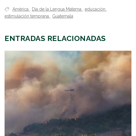
América
,
Día de la Lengua Materna
,
educación
,
estimulación temprana
,
Guatemala
ENTRADAS RELACIONADAS