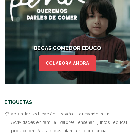
BECAS COMEDOR EDUCO
COLABORA AHORA
ETIQUETAS
aprender
,
educación
,
España
,
Educación infantil
,
Actividades en familia
,
Valores
,
enseñar
,
juntos
,
educar
,
protección
,
Actividades infantiles
,
concienciar
,