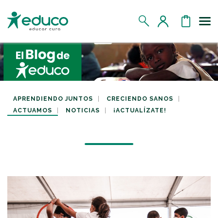
Us
MIS DATOS
MIS DONATIVOS
APRENDIENDO JUNTOS
CRECIENDO SANOS
ACTUAMOS
NOTICIAS
¡ACTUALÍZATE!
MIS APADRINADOS
MIS RETOS SOLIDARIOS
CERRAR SESIÓN