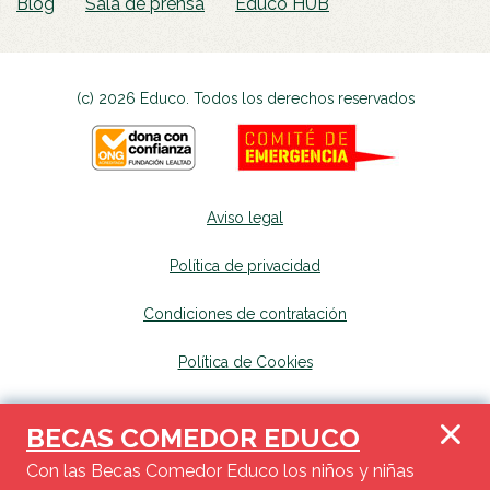
Blog
Sala de prensa
Educo HUB
(c) 2026 Educo. Todos los derechos reservados
Aviso legal
Política de privacidad
Condiciones de contratación
Política de Cookies
Canal de denuncias
se abrirá en una nueva p
BECAS COMEDOR EDUCO
Mapa del sitio
se abrirá en una nueva pest
Con las Becas Comedor Educo los niños y niñas