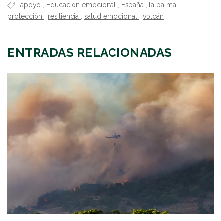
apoyo
,
Educación emocional
,
España
,
la palma
,
protección
,
resiliencia
,
salud emocional
,
volcán
ENTRADAS RELACIONADAS