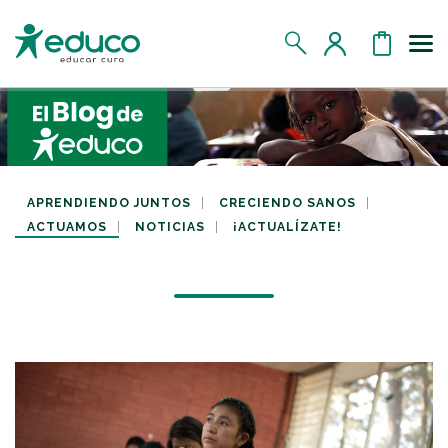
Us
MIS DATOS
MIS DONATIVOS
APRENDIENDO JUNTOS
CRECIENDO SANOS
ACTUAMOS
NOTICIAS
¡ACTUALÍZATE!
MIS APADRINADOS
MIS RETOS SOLIDARIOS
CERRAR SESIÓN