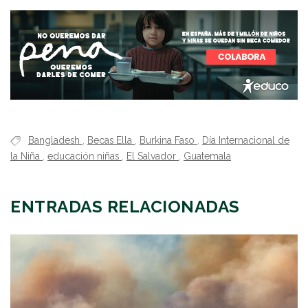
Bangladesh
,
Becas Ella
,
Burkina Faso
,
Día Internacional de
la Niña
,
educación niñas
,
El Salvador
,
Guatemala
ENTRADAS RELACIONADAS