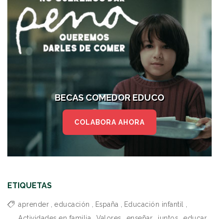
BECAS COMEDOR EDUCO
COLABORA AHORA
ETIQUETAS
aprender
,
educación
,
España
,
Educación infantil
,
Actividades en familia
,
Valores
,
enseñar
,
juntos
,
educar
,