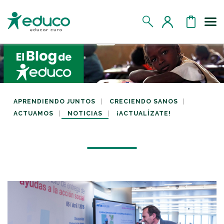
Us
MIS DATOS
MIS DONATIVOS
APRENDIENDO JUNTOS
CRECIENDO SANOS
ACTUAMOS
NOTICIAS
¡ACTUALÍZATE!
MIS APADRINADOS
MIS RETOS SOLIDARIOS
CERRAR SESIÓN