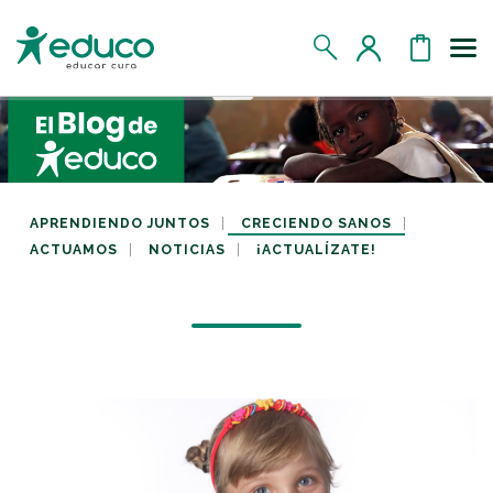
Us
MIS DATOS
MIS DONATIVOS
APRENDIENDO JUNTOS
CRECIENDO SANOS
ACTUAMOS
NOTICIAS
¡ACTUALÍZATE!
MIS APADRINADOS
MIS RETOS SOLIDARIOS
CERRAR SESIÓN