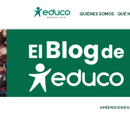
QUIÉNES SOMOS
QUÉ 
Usa las teclas Tab o flecha
APRENDIENDO