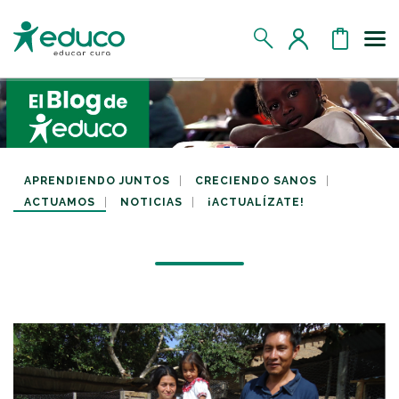
Us
MIS DATOS
MIS DONATIVOS
APRENDIENDO JUNTOS
CRECIENDO SANOS
ACTUAMOS
NOTICIAS
¡ACTUALÍZATE!
MIS APADRINADOS
MIS RETOS SOLIDARIOS
CERRAR SESIÓN