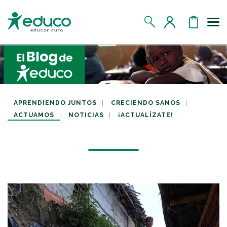
Us
MIS DATOS
MIS DONATIVOS
APRENDIENDO JUNTOS
CRECIENDO SANOS
ACTUAMOS
NOTICIAS
¡ACTUALÍZATE!
MIS APADRINADOS
MIS RETOS SOLIDARIOS
CERRAR SESIÓN