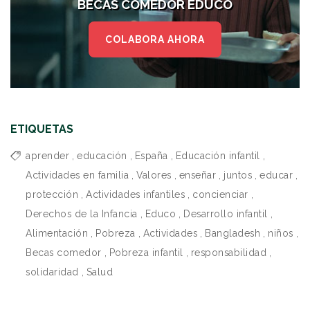
BECAS COMEDOR EDUCO
COLABORA AHORA
ETIQUETAS
aprender
,
educación
,
España
,
Educación infantil
,
Actividades en familia
,
Valores
,
enseñar
,
juntos
,
educar
,
protección
,
Actividades infantiles
,
concienciar
,
Derechos de la Infancia
,
Educo
,
Desarrollo infantil
,
Alimentación
,
Pobreza
,
Actividades
,
Bangladesh
,
niños
,
Becas comedor
,
Pobreza infantil
,
responsabilidad
,
solidaridad
,
Salud