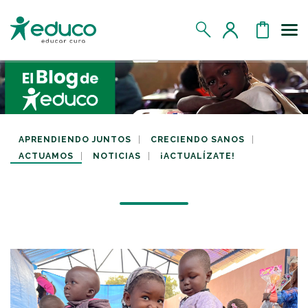
Us
MIS DATOS
MIS DONATIVOS
APRENDIENDO JUNTOS
CRECIENDO SANOS
ACTUAMOS
NOTICIAS
¡ACTUALÍZATE!
MIS APADRINADOS
MIS RETOS SOLIDARIOS
CERRAR SESIÓN