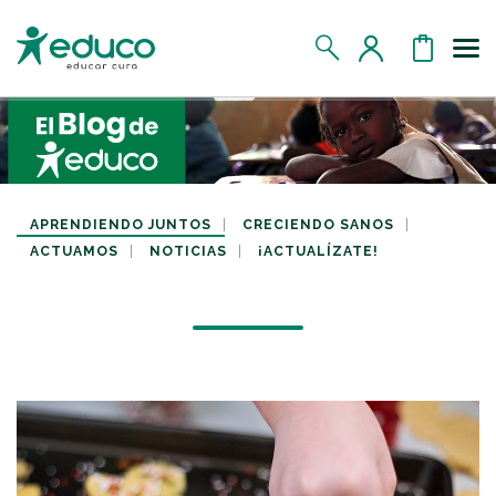
Us
MIS DATOS
MIS DONATIVOS
APRENDIENDO JUNTOS
CRECIENDO SANOS
ACTUAMOS
NOTICIAS
¡ACTUALÍZATE!
MIS APADRINADOS
MIS RETOS SOLIDARIOS
CERRAR SESIÓN