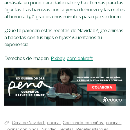
amásala un poco para darle calor y haz formas para las
figuritas. Las barnizas con la yema de huevo y las metes
al horno a 190 grados unos minutos para que se doren.
¿Qué te parecen estas recetas de Navidad?, ¿te animas
a hacerlas con tus hijos e hijas? ¡Cuéntanos tu
experiencia!
Derechos de imagen:
Pìxbay
,
comidakraft
Cena de Navidad
,
cocina
,
Cocinando con niños
,
cocinar
,
Cocinar con niños
,
Navidad
,
recetas
,
Recetas infantiles