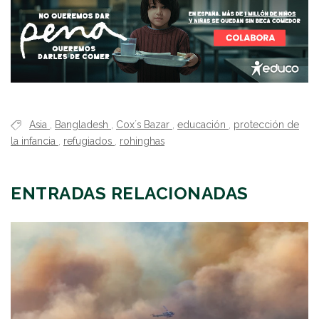
Asia
,
Bangladesh
,
Cox´s Bazar
,
educación
,
protección de
la infancia
,
refugiados
,
rohinghas
ENTRADAS RELACIONADAS