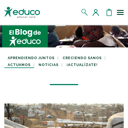
Us
MIS DATOS
MIS DONATIVOS
APRENDIENDO JUNTOS
CRECIENDO SANOS
ACTUAMOS
NOTICIAS
¡ACTUALÍZATE!
MIS APADRINADOS
MIS RETOS SOLIDARIOS
CERRAR SESIÓN