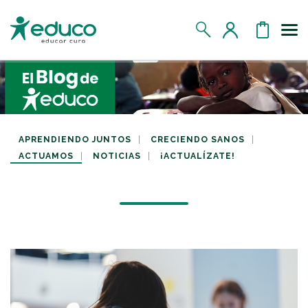
Us
MIS DATOS
MIS DONATIVOS
APRENDIENDO JUNTOS
CRECIENDO SANOS
ACTUAMOS
NOTICIAS
¡ACTUALÍZATE!
MIS APADRINADOS
MIS RETOS SOLIDARIOS
CERRAR SESIÓN