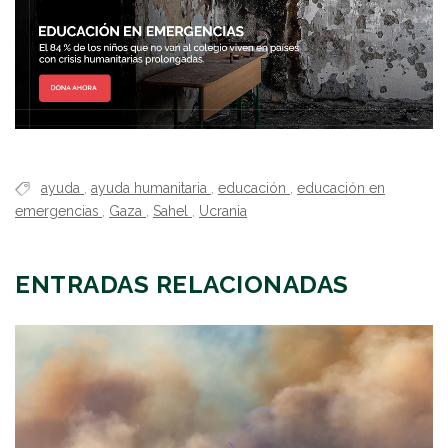
ayuda
,
ayuda humanitaria
,
educación
,
educación en
emergencias
,
Gaza
,
Sahel
,
Ucrania
ENTRADAS RELACIONADAS