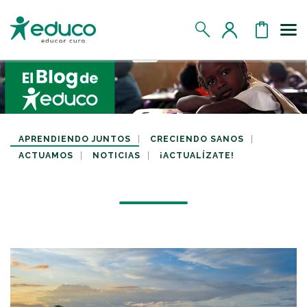
Us
MIS DATOS
MIS DONATIVOS
APRENDIENDO JUNTOS
CRECIENDO SANOS
ACTUAMOS
NOTICIAS
¡ACTUALÍZATE!
MIS APADRINADOS
MIS RETOS SOLIDARIOS
CERRAR SESIÓN